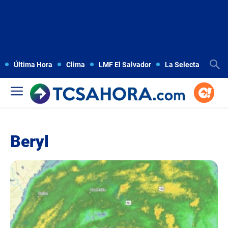
Última Hora
Clima
LMF El Salvador
La Selecta
Copa
Beryl