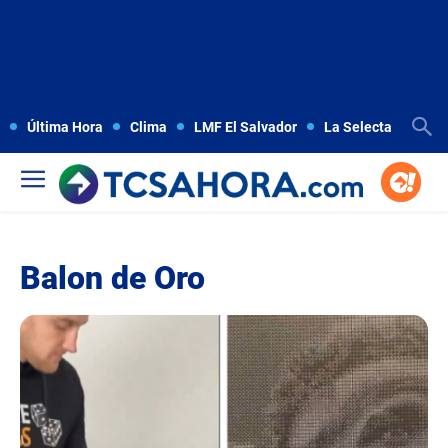
Última Hora
Clima
LMF El Salvador
La Selecta
Copa
Balon de Oro