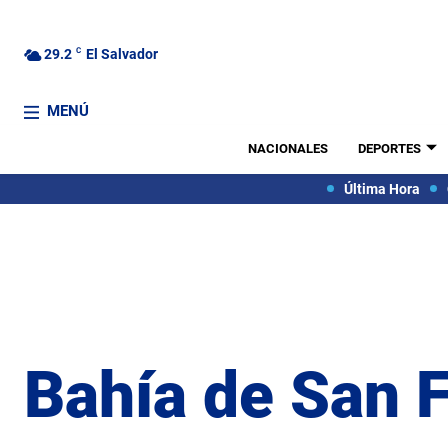
29.2
C
El Salvador
MENÚ
NACIONALES
DEPORTES
Última Hora
Bahía de San 