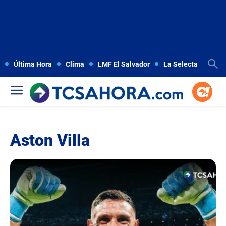
Última Hora
Clima
LMF El Salvador
La Selecta
Copa
Aston Villa