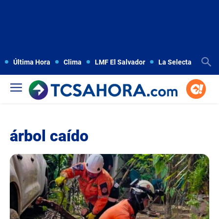
Última Hora
Clima
LMF El Salvador
La Selecta
Copa
árbol caído