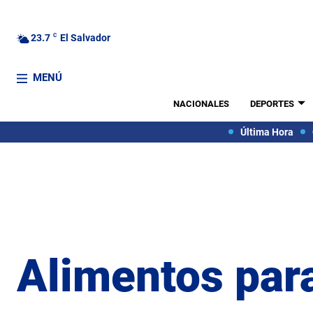
23.7
C
El Salvador
MENÚ
NACIONALES
DEPORTES
Última Hora
Alimentos para