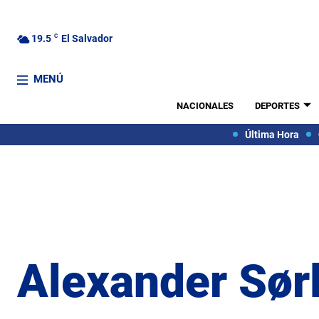
19.5
C
El Salvador
MENÚ
NACIONALES
DEPORTES
Última Hora
Alexander Sør