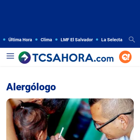
Última Hora
Clima
LMF El Salvador
La Selecta
Copa
Alergólogo