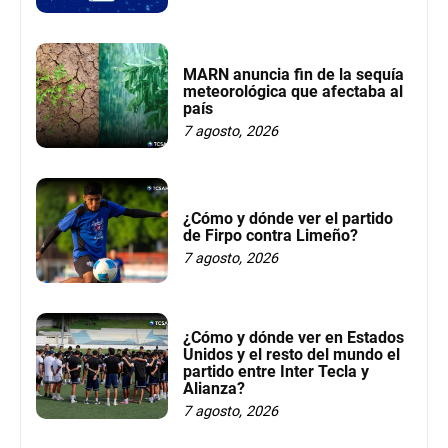
MARN anuncia fin de la sequía
meteorológica que afectaba al
país
7 agosto, 2026
¿Cómo y dónde ver el partido
de Firpo contra Limeño?
7 agosto, 2026
¿Cómo y dónde ver en Estados
Unidos y el resto del mundo el
partido entre Inter Tecla y
Alianza?
7 agosto, 2026