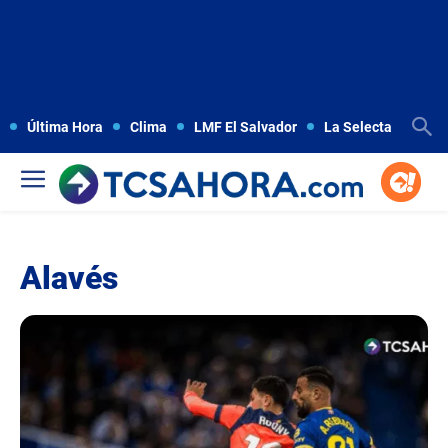
Última Hora
Clima
LMF El Salvador
La Selecta
Copa
Alavés