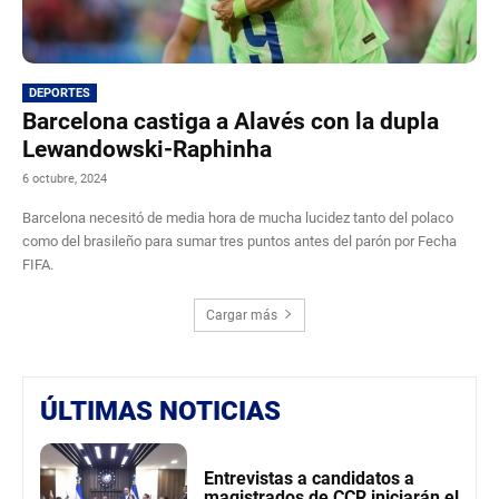
DEPORTES
Barcelona castiga a Alavés con la dupla
Lewandowski-Raphinha
6 octubre, 2024
Barcelona necesitó de media hora de mucha lucidez tanto del polaco
como del brasileño para sumar tres puntos antes del parón por Fecha
FIFA.
Cargar más
ÚLTIMAS NOTICIAS
Entrevistas a candidatos a
magistrados de CCR iniciarán el