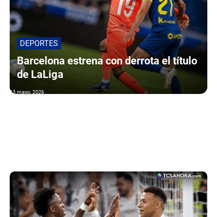
DEPORTES
Barcelona estrena con derrota el título
de LaLiga
13 mayo, 2026