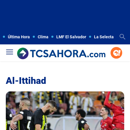
Última Hora
Clima
LMF El Salvador
La Selecta
Copa
Al-Ittihad