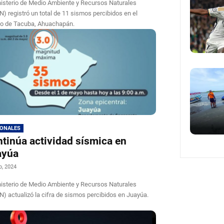
nisterio de Medio Ambiente y Recursos Naturales
) registró un total de 11 sismos percibidos en el
ito de Tacuba, Ahuachapán.
IONALES
tinúa actividad sísmica en
ayúa
o, 2024
nisterio de Medio Ambiente y Recursos Naturales
) actualizó la cifra de sismos percibidos en Juayúa.