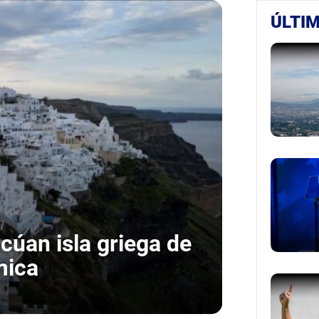
ÚLTIM
úan isla griega de
mica