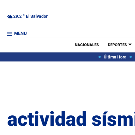
29.2
C
El Salvador
MENÚ
NACIONALES
DEPORTES
Última Hora
actividad sísm