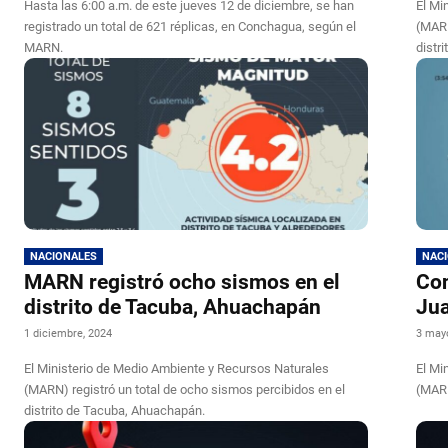
Hasta las 6:00 a.m. de este jueves 12 de diciembre, se han
El Mi
registrado un total de 621 réplicas, en Conchagua, según el
(MARN
MARN.
distr
NACIONALES
NAC
MARN registró ocho sismos en el
Con
distrito de Tacuba, Ahuachapán
Ju
1 diciembre, 2024
3 may
El Ministerio de Medio Ambiente y Recursos Naturales
El Mi
(MARN) registró un total de ocho sismos percibidos en el
(MARN
distrito de Tacuba, Ahuachapán.