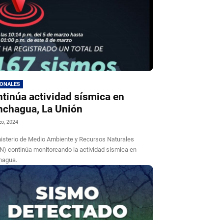
IONALES
tinúa actividad sísmica en
chagua, La Unión
o, 2024
nisterio de Medio Ambiente y Recursos Naturales
) continúa monitoreando la actividad sísmica en
hagua.