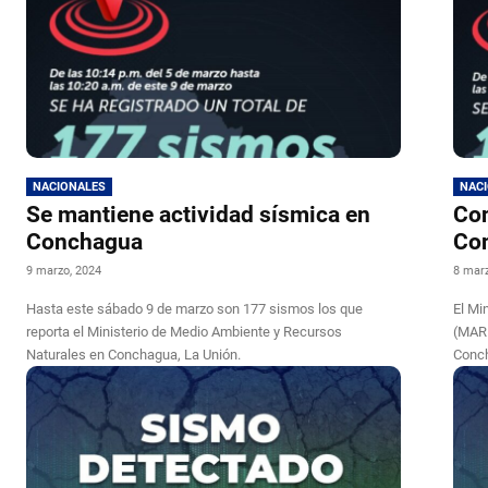
NACIONALES
NAC
Se mantiene actividad sísmica en
Con
Conchagua
Con
9 marzo, 2024
8 marz
Hasta este sábado 9 de marzo son 177 sismos los que
El Mi
reporta el Ministerio de Medio Ambiente y Recursos
(MARN
Naturales en Conchagua, La Unión.
Conc