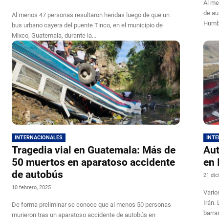
Al me
de au
Al menos 47 personas resultaron heridas luego de que un
Humbo
bus urbano cayera del puente Tinco, en el municipio de
Mixco, Guatemala, durante la...
INTERNACIONALES
INT
Tragedia vial en Guatemala: Más de
Aut
50 muertos en aparatoso accidente
en 
de autobús
21 dic
10 febrero, 2025
Vario
Irán.
De forma preliminar se conoce que al menos 50 personas
barra
murieron tras un aparatoso accidente de autobús en