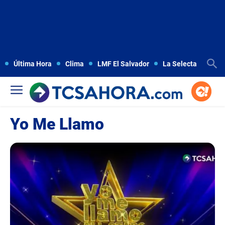
Última Hora
Clima
LMF El Salvador
La Selecta
Copa
Yo Me Llamo