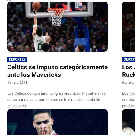
DEPORTES
DEPOR
Celtics se impuso categóricamente
Los 
ante los Mavericks
Roc
6 enero, 2023
6 enero,
Los Celtics conquistaron un gran resultado, el cuál le sirve
Los Roc
como nunca para mantenerse en la cima de la tabla de
derrota
posiciones.
perdona