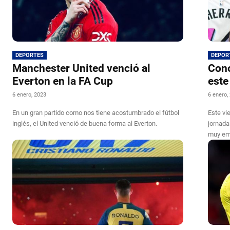
DEPORTES
DEPOR
Manchester United venció al
Cono
Everton en la FA Cup
este
6 enero, 2023
6 enero,
En un gran partido como nos tiene acostumbrado el fútbol
Este vi
inglés, el United venció de buena forma al Everton.
jornada
muy em