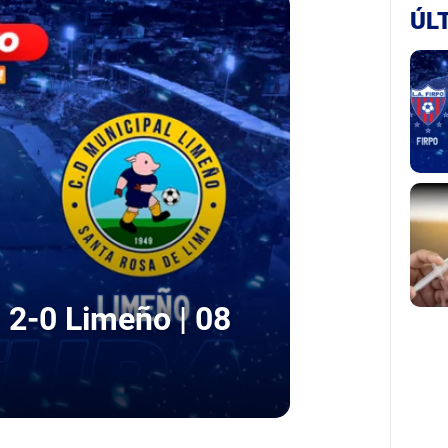
ÚL
 2-0 Limeño | 08