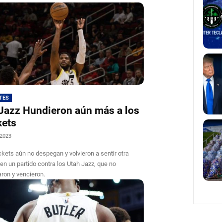
TES
Jazz Hundieron aún más a los
kets
 2023
kets aún no despegan y volvieron a sentir otra
 en un partido contra los Utah Jazz, que no
ron y vencieron.