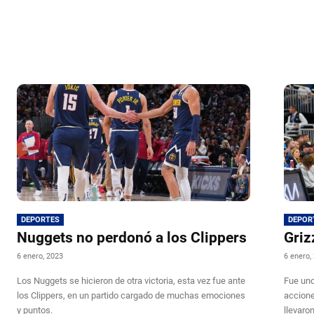
DEPORTES
DEPOR
Nuggets no perdonó a los Clippers
Griz
6 enero, 2023
6 enero,
Los Nuggets se hicieron de otra victoria, esta vez fue ante
Fue uno
los Clippers, en un partido cargado de muchas emociones
accione
y puntos.
llevaron